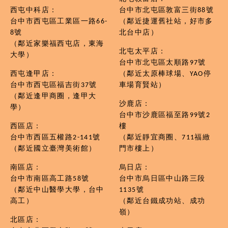
西屯中科店：
台中市北屯區敦富三街88號
台中市西屯區工業區一路66-
（鄰近捷運舊社站，好市多
8號
北台中店）
（鄰近家樂福西屯店，東海
北屯太平店：
大學）
台中市北屯區太順路97號
西屯逢甲店：
（鄰近太原棒球場、YAO停
台中市西屯區福吉街37號
車場育賢站）
（鄰近逢甲商圈，逢甲大
沙鹿店：
學）
台中市沙鹿區福至路99號2
西區店：
樓
台中市西區五權路2-141號
（鄰近靜宜商圈、711福緻
（鄰近國立臺灣美術館）
門市樓上）
南區店：
烏日店：
台中市南區高工路58號
台中市烏日區中山路三段
（鄰近中山醫學大學，台中
1135號
高工）
（鄰近台鐵成功站、成功
嶺）
北區店：