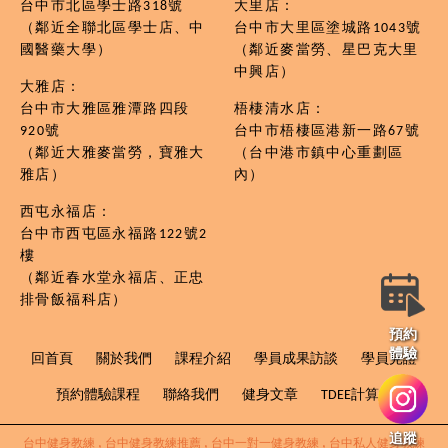
台中市北區學士路318號
大里店：
（鄰近全聯北區學士店、中
台中市大里區塗城路1043號
國醫藥大學）
（鄰近麥當勞、星巴克大里
中興店）
大雅店：
台中市大雅區雅潭路四段
梧棲清水店：
920號
台中市梧棲區港新一路67號
（鄰近大雅麥當勞，寶雅大
（台中港市鎮中心重劃區
雅店）
內）
西屯永福店：
台中市西屯區永福路122號2
樓
（鄰近春水堂永福店、正忠
排骨飯福科店）
預約
體驗
回首頁
關於我們
課程介紹
學員成果訪談
學員見證
預約體驗課程
聯絡我們
健身文章
TDEE計算機
追蹤
台中健身教練
台中健身教練推薦
台中一對一健身教練
台中私人健身教練