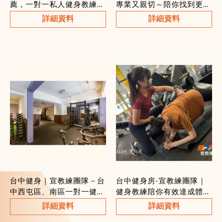
薦，一對一私人健身教練，
專業又親切～陪你找到更好
客製化健身課程/飲食營養
的自己
詳細資料
詳細資料
規劃/運動按摩，新手女性
友善健身工作室
台中健身｜宣教練團隊－台
台中健身房-宣教練團隊｜
中西屯區、南區一對一健身
健身教練陪你有效達成體態
教練、運動按摩、明亮自然
目標！教學超細心、增肌減
詳細資料
詳細資料
採光環境，陪你一起找到更
脂客製化課表｜台中西屯健