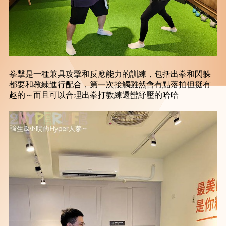
拳擊是一種兼具攻擊和反應能力的訓練，包括出拳和閃躲
都要和教練進行配合，第一次接觸雖然會有點落拍但挺有
趣的～而且可以合理出拳打教練還蠻紓壓的哈哈