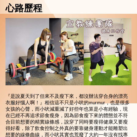
心路歷程
『是說夏天到了但來不及瘦下來，都沒辦法穿合身的漂亮
衣服好惱人啊！』相信這不只是小吠的murmur，也是很多
女孩的心聲，而小吠減重減了好些年也算是小有經驗，現
在已經不再追求節食瘦身，因為節食瘦下來的體態並不符
合目前想要的精實線條感，說穿了同時要瘦得健康又要瘦
得好看，除了飲食控制之外真的要靠健身運動才能雕塑出
想要的線條曲線，而小吠其實也荒廢了大約一年沒有找專