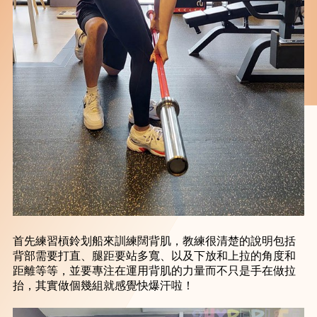
首先練習槓鈴划船來訓練闊背肌，教練很清楚的說明包括
背部需要打直、腿距要站多寬、以及下放和上拉的角度和
距離等等，並要專注在運用背肌的力量而不只是手在做拉
抬，其實做個幾組就感覺快爆汗啦！