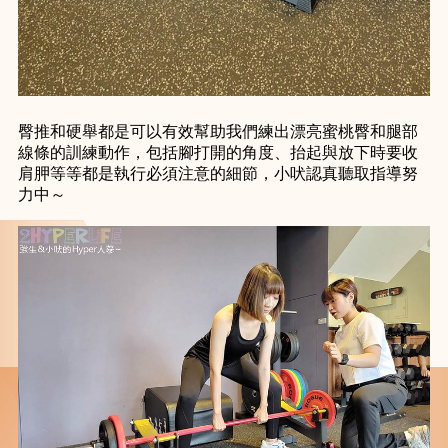
臀推和硬舉都是可以有效幫助我們練出漂亮蜜桃臀和腿部
線條的訓練動作，包括腳打開的角度、抬起與放下時要收
肩胛等等都是執行必須注意的細節，小吠認真聽取指導努
力中～