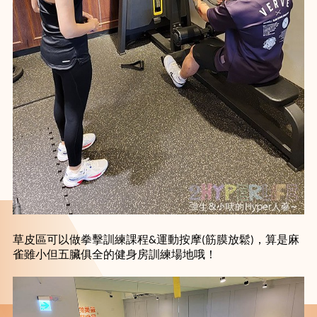
草皮區可以做拳擊訓練課程&運動按摩(筋膜放鬆)，算是麻
雀雖小但五臟俱全的健身房訓練場地哦！