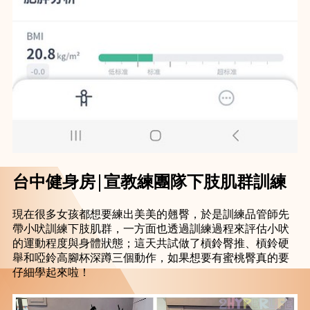
台中健身房│宣教練團隊下肢肌群訓練
現在很多女孩都想要練出美美的翹臀，於是訓練品管師先
帶小吠訓練下肢肌群，一方面也透過訓練過程來評估小吠
的運動程度與身體狀態；這天共試做了槓鈴臀推、槓鈴硬
舉和啞鈴高腳杯深蹲三個動作，如果想要有蜜桃臀真的要
仔細學起來啦！